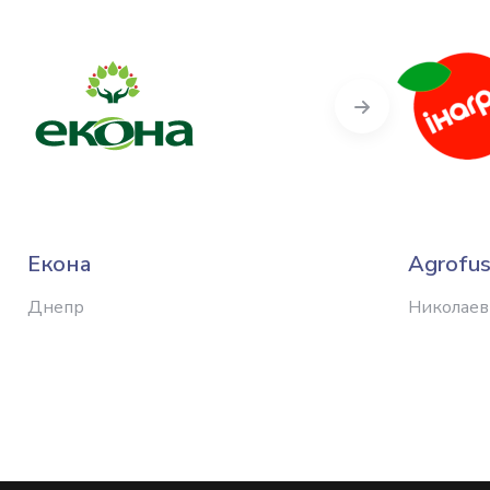
Next
Екона
Agrofus
Днепр
Николаев