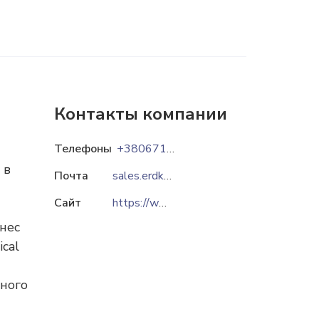
Контакты компании
Телефоны
+380671752026
 в
Почта
sales.erdkraft@gmail.com
Сайт
https://www.erdkraft.com.ua
нес
cal
ного