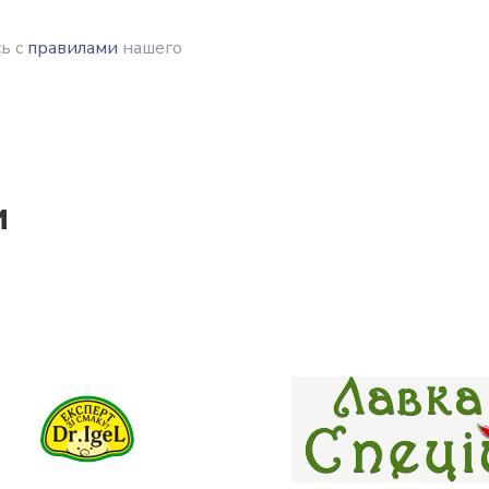
ь с
правилами
нашего
и