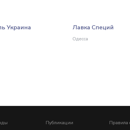
ль Украина
Лавка Специй
Одесса
оды
Публикации
Правила 