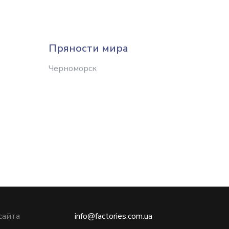
Пряности мира
Спецт
Черноморск
Ровно
сайта
info@factories.com.ua