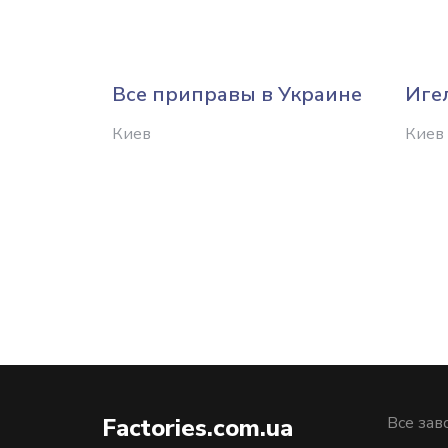
Все приправы в Украине
Иге
Киев
Киев
Factories.com.ua
Все зав