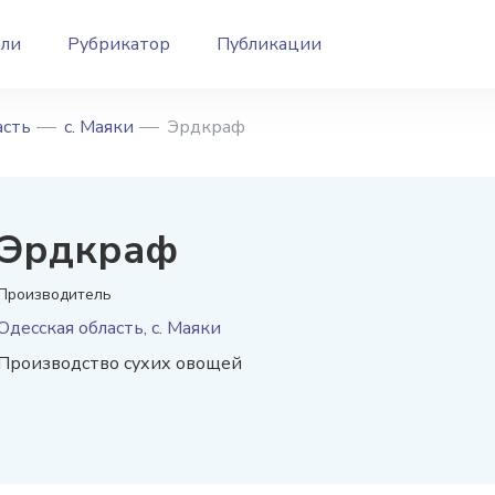
ели
Рубрикатор
Публикации
асть
с. Маяки
Эрдкраф
Эрдкраф
Производитель
Одесская область, с. Маяки
Производство сухих овощей