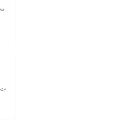
ва
оду