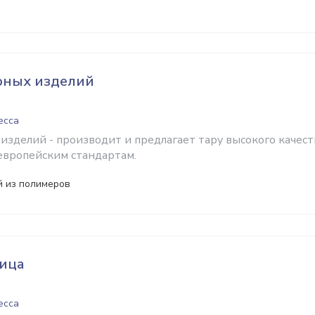
рных изделий
есса
зделий - производит и предлагает тару высокого качест
европейским стандартам.
й из полимеров
лица
есса