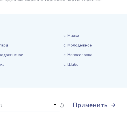
с. Маяки
гард
с. Молодежное
кодолинское
с. Новоселовка
вка
с. Шабо
Применить
д