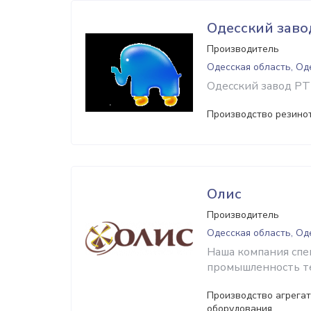
Одесский заво
Производитель
Одесская область, Од
Одесский завод РТ
Производство резино
Олис
Производитель
Одесская область, Од
Наша компания спе
промышленность те
Производство агрега
оборудования