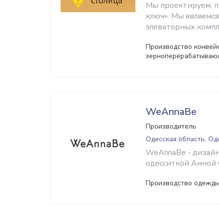
Мы проектируем, п
ключ». Мы являемс
элеваторных компле
Производство конвейе
зерноперерабатываю
WeAnnaBe
Производитель
Одесская область, Од
WeAnnaBe - дизайн
одесситкой Анной 
Производство одежды