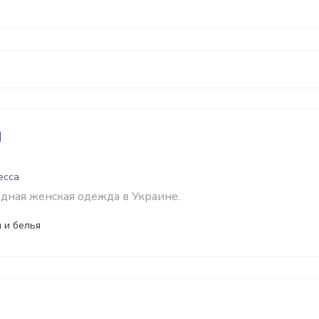
d
есса
 модная женская одежда в Украине.
 и белья