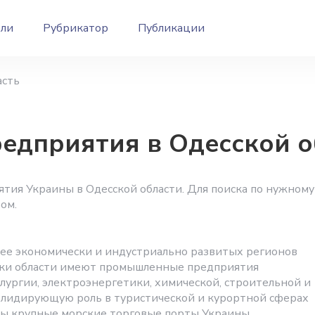
ели
Рубрикатор
Публикации
асть
дприятия в Одесской о
тия Украины в Одесской области. Для поиска по нужному
ом.
олее экономически и индустриально развитых регионов
ики области имеют промышленные предприятия
лургии, электроэнергетики, химической, строительной и
ет лидирующую роль в туристической и курортной сферах
ны крупные морские торговые порты Украины.