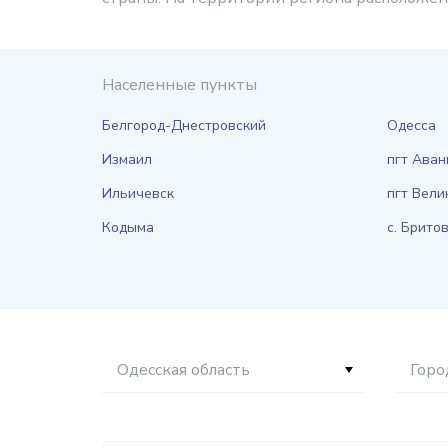
Населенные пункты
Белгород-Днестровский
Одесса
Измаил
пгт Аван
Ильичевск
пгт Вели
Кодыма
с. Брито
Одесская область
Горо