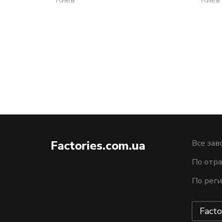
Factories.com.ua
Все зав
По отра
По рег
Facto