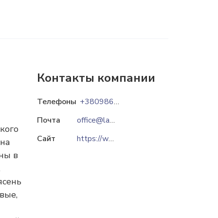
Контакты компании
Телефоны
+380986361461
Почта
office@lakroholding.com
кого
Сайт
https://www.lakroholding.com
 на
ны в
,
ясень
вые,