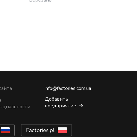
сайта
info@factories.com.ua
Добавить
а
предприятие
нциальности
Factories.pl