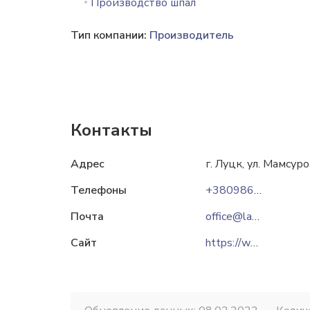
Производство шпал
Тип компании:
Производитель
Контакты
Адрес
г. Луцк, ул. Мамсур
Телефоны
+380986361461
Почта
office@lakroholding.com
Сайт
https://www.lakroholding.com