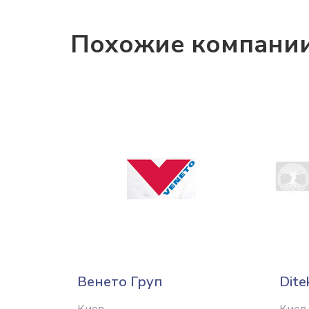
Похожие компани
Венето Груп
Dite
Киев
Киев