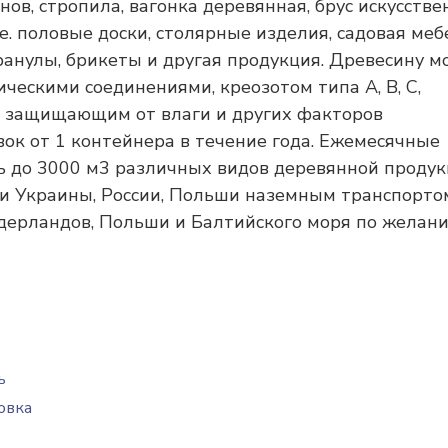
ов, стропила, вагонка деревянная, брус искусстве
. половые доски, столярные изделия, садовая меб
ранулы, брикеты и другая продукция. Древесину 
ескими соединениями, креозотом типа А, В, С,
 защищающим от влаги и других факторов
ок от 1 контейнера в течение года. Ежемесячные
 до 3000 м3 различных видов деревянной продук
и Украины, России, Польши наземным транспорто
дерландов, Польши и Балтийского моря по желан
ь
овка