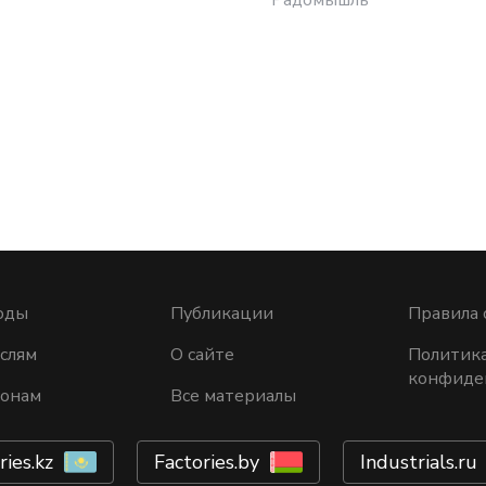
оды
Публикации
Правила 
слям
О сайте
Политик
конфиде
ионам
Все материалы
ries.kz
Factories.by
Industrials.ru