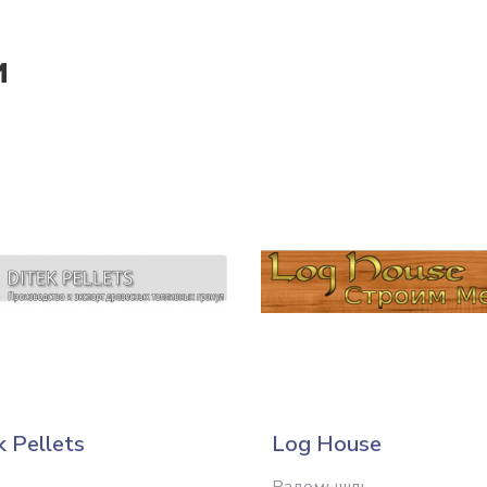
и
k Pellets
Log House
Радомышль