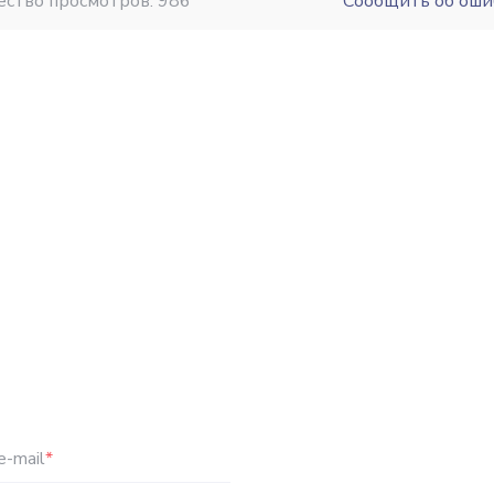
ество просмотров: 986
Сообщить об оши
e-mail
*