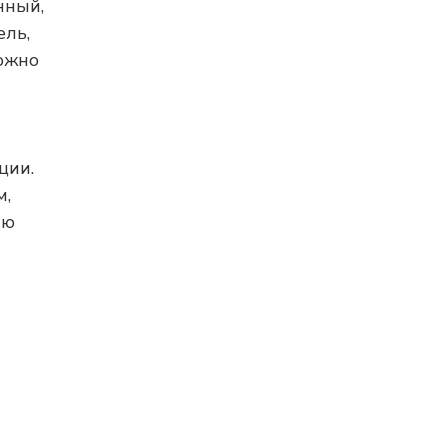
нный,
ель,
можно
ции.
м,
ию