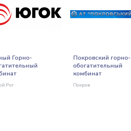
ый Горно-
Покровский горно-
гатительный
обогатительный
бинат
комбинат
ой Рог
Покров