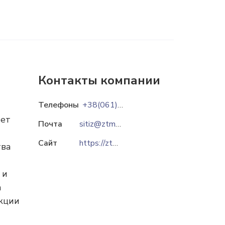
Контакты компании
Телефоны
+38(061)289-82-00
ает
Почта
sitiz@ztmc.zp.ua
Сайт
https://ztmc.zp.ua
тва
 и
а
укции