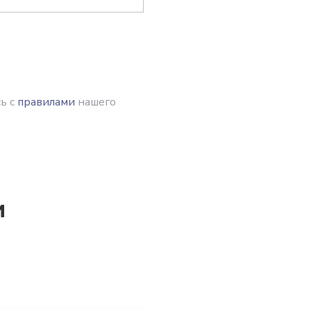
ь с
правилами
нашего
и