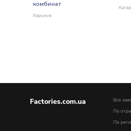
комбинат
Кага
Харьков
Factories.com.ua
Все зав
По отра
По рег