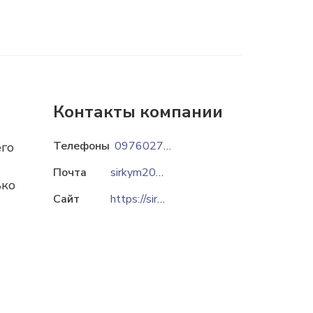
Контакты компании
Телефоны
0976027426
его
Почта
sirkym2017@gmail.com
ько
Сайт
https://sirkym.com.ua