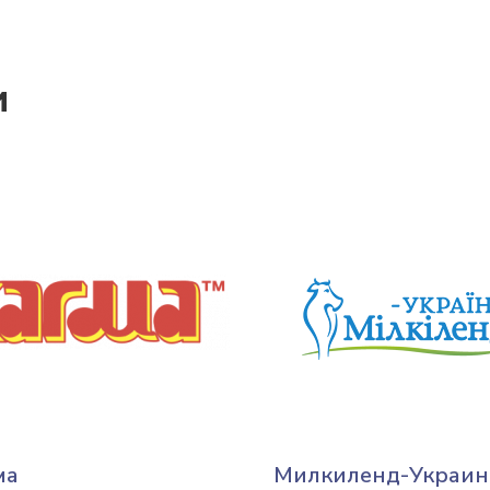
и
ма
Милкиленд-Украин