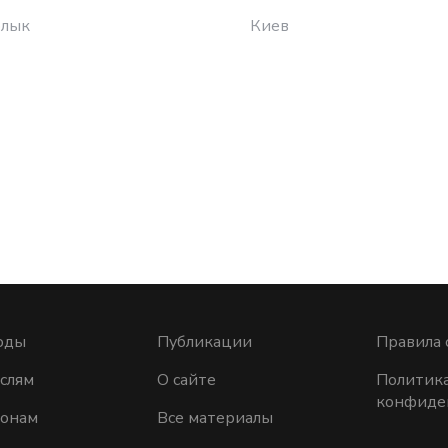
рлык
Киев
оды
Публикации
Правила 
слям
О сайте
Политик
конфиде
ионам
Все материалы