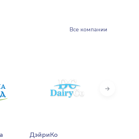
Все компании
Next
а
ДэйриКо
Лесна