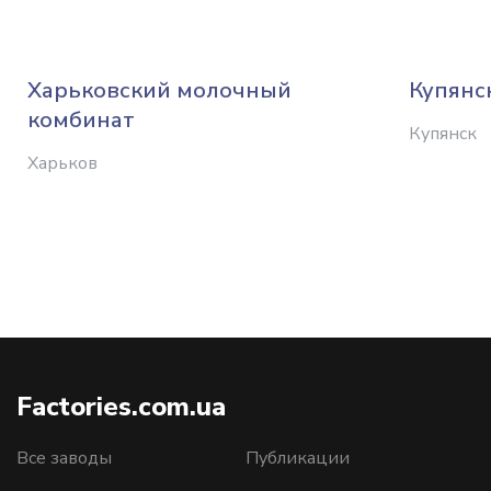
Харьковский молочный
Купянс
комбинат
Купянск
Харьков
Factories.com.ua
Все заводы
Публикации