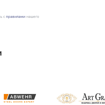
ь с
правилами
нашего
и