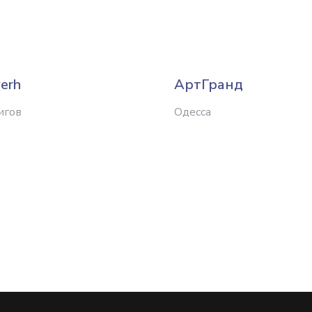
erh
АртГранд
игов
Одесса