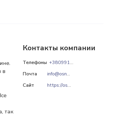
Контакты компании
Телефоны
+380991079910
ине.
 в
Почта
info@osnova.ks.ua
Сайт
https://osnova.company
Все
, так