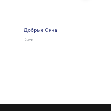
Добрые Окна
Дору
Киев
Харько