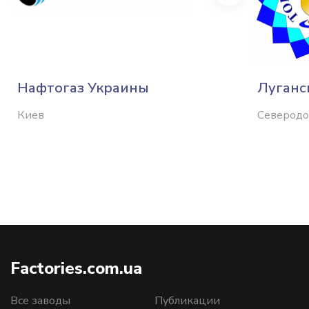
Нафтогаз Украины
Луганс
Киев
Северод
Factories.com.ua
Все заводы
Публикации