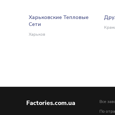
Харьковские Тепловые
Дру
Сети
Крам
Харьков
Factories.com.ua
Все зав
По отра