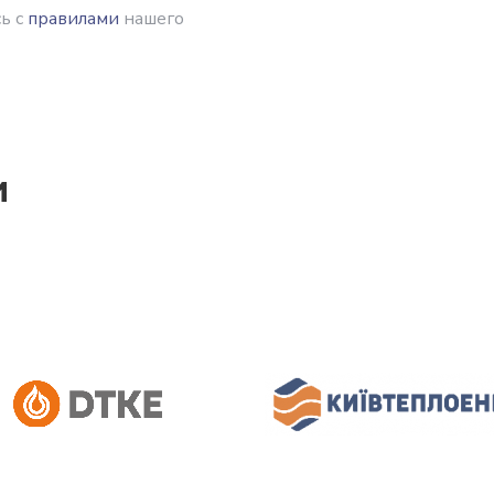
ь с
правилами
нашего
и