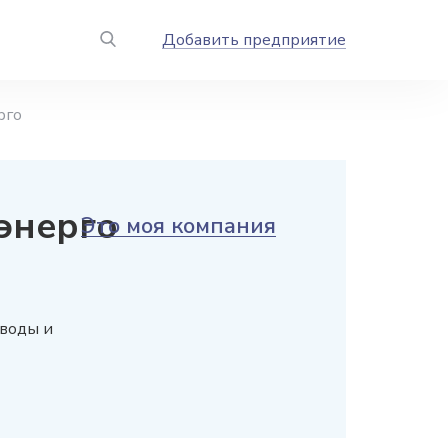
Добавить предприятие
рго
энерго
Это моя компания
 воды и