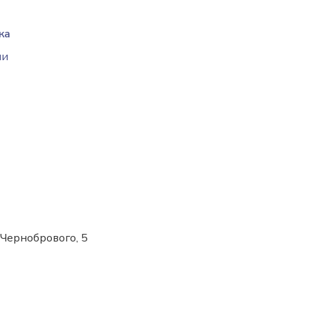
ка
ии
 Чернобрового, 5