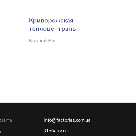
Криворожская
Славя
теплоцентраль
Никола
Кривой Рог
сайта
info@factories.com.ua
Добавить
а