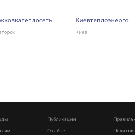
жковкатеплосеть
Киевтеплоэнерго
аторск
Киев
оды
Публикации
Правила 
слям
О сайте
Политик