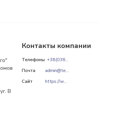
Контакты компании
Телефоны
+38(0382)70-06-35
го"
домов
Почта
admin@teplo.km.ua
Сайт
https://www.teplo.km.ua
г. В