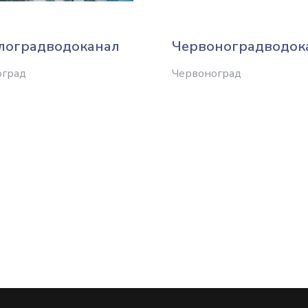
лоградводоканал
Червоноградводок
оград
Червоноград