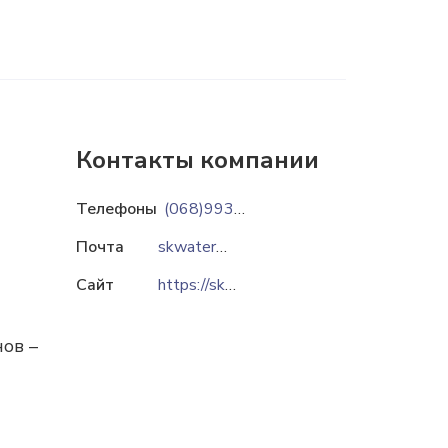
Контакты компании
Телефоны
(068)9931778
Почта
skwater@ukr.net
Сайт
https://skwater.km.ua
ов –