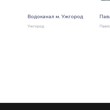
Водоканал м. Ужгород
Пав
Ужгород
Павл