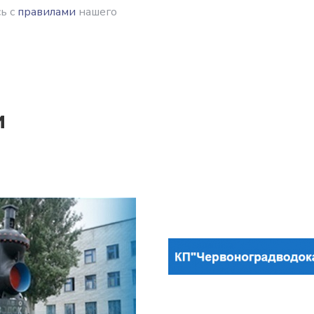
ь с
правилами
нашего
и