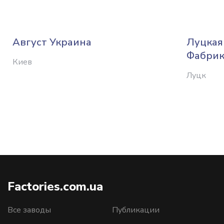
Август Украина
Луцкая
Фабрик
Киев
Луцк
Factories.com.ua
Все заводы
Публикации