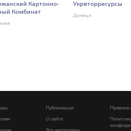
ежанский Картонно-
Укрвторресурсы
ный Комбинат
Донецк
жное
оды
Публикации
Правила 
слям
О сайте
Политик
конфиде
ионам
Все материалы