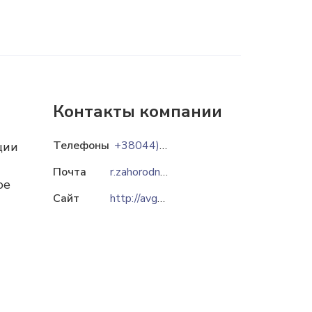
Контакты компании
Телефоны
+38044)247-42-37
ции
Почта
r.zahorodniy@avgust.com.ua
ое
Сайт
http://avgust.com.ua