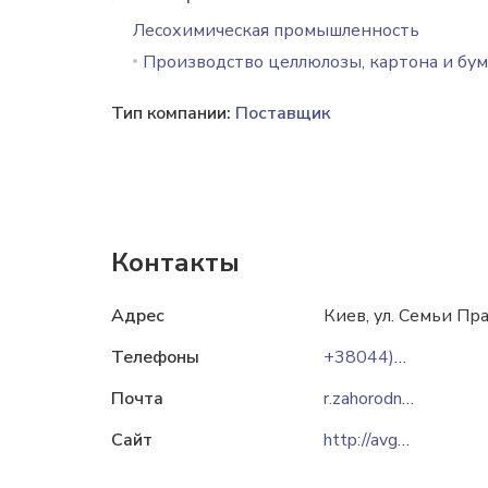
Лесохимическая промышленность
Производство целлюлозы, картона и бум
Тип компании:
Поставщик
Контакты
Адрес
Киев, ул. Семьи Пр
Телефоны
+38044)247-42-37
Почта
r.zahorodniy@avgust.com.ua
Сайт
http://avgust.com.ua