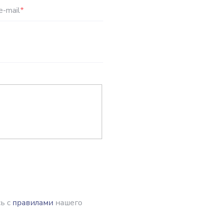
e-mail
*
ь с
правилами
нашего