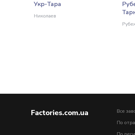
Укр-Тара
Руб
Тар
Николаев
Рубе
Factories.com.ua
Все зав
По отра
По рег