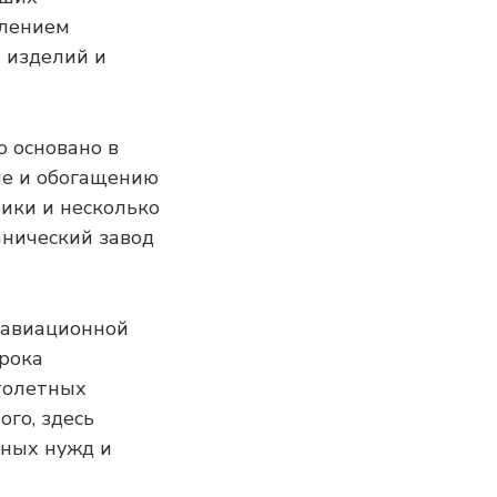
влением
 изделий и
о основано в
че и обогащению
рики и несколько
анический завод
е авиационной
срока
толетных
ого, здесь
нных нужд и