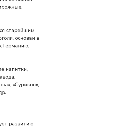
ирожные,
ется старейшим
голя, основан в
, Германию,
ие напитки,
авода.
а», «Суриков»,
др.
ует развитию