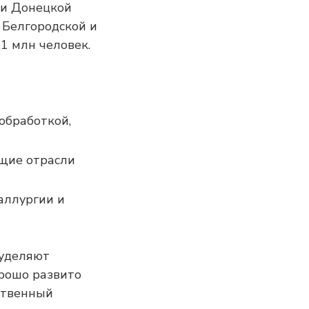
 и Донецкой
, Белгородской и
1 млн человек.
обработкой,
щие отрасли
аллургии и
 уделяют
орошо развито
ственный