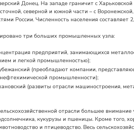
верский Донец. На западе граничит с Харьковской
осточной, северной и южной части – с Воронежской
тями России. Численность населения составляет 2,
мировано три больших промышленных узла:
онцентрация предприятий, занимающихся металло
ием и легкой промышленностью);
убежанский (преобладают компании, представляю
 нефтехимической промышленности);
хановский (развиты отрасли машиностроения, мет
ельскохозяйственной отрасли большее внимание
солнечника, кукурузы и пшеницы. Кроме того, х
ивотноводство и птицеводство. Весь сельскохозяй