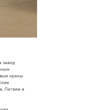
да завод
сным
овые краны
ские
е, Латвии и
йших