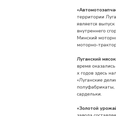
«Автомотозапча
территории Луга
является выпуск
внутреннего сго
Минский моторн
моторно-тракто
Луганский мясо
время оказались 
х годов здесь н
«Луганские дели
полуфабрикаты, 
сардельки.
«Золотой урожа
завода составля