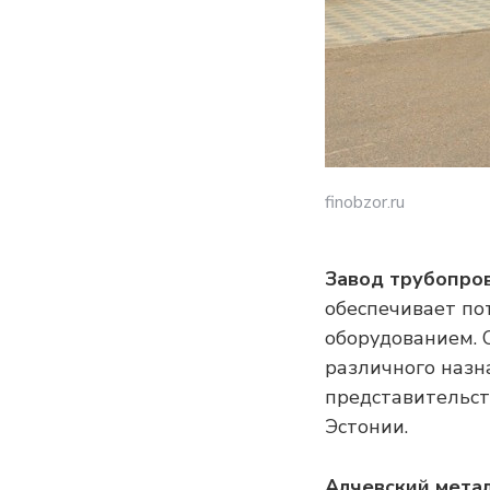
finobzor.ru
Завод трубопро
обеспечивает по
оборудованием. 
различного назн
представительств
Эстонии.
Алчевский мета