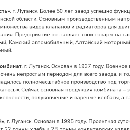
сть»
, г. Луганск. Более 50 лет завод успешно функ
нской области. Основным производственным напр
 множества видов клапанов и радиаторов для дви
рания. Предприятие поставляет свои товары на так
ый, Камский автомобильный, Алтайский моторный
рный.
комбинат
, г. Луганск. Основан в 1937 году. Военно
очень непростым периодом для всего завода, и то
аладилось полномасштабное производство под тор
катесы». Сейчас основная продукция комбината – э
копчености, полукопченые и вареные колбасы, а т
й»
, г. Луганск. Основан в 1995 году. Проектная су
ет 22 тонны хлеба и 2,5 тонны кондитерских издел