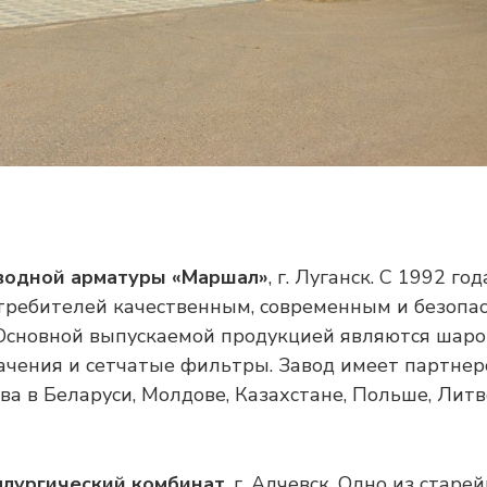
водной арматуры «Маршал»
, г. Луганск. С 1992 го
требителей качественным, современным и безопа
Основной выпускаемой продукцией являются шар
ачения и сетчатые фильтры. Завод имеет партнер
а в Беларуси, Молдове, Казахстане, Польше, Литв
ллургический комбинат
, г. Алчевск. Одно из старе