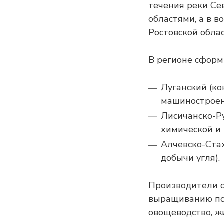
течения реки Се
областями, а в в
Ростовской облас
В регионе сфор
Луганский (к
машиностроен
Лисичанско-Р
химической и
Алчевско-Ста
добычи угля).
Производители с
выращиванию под
овощеводство, ж