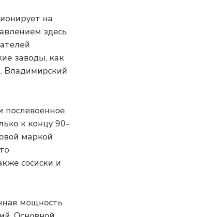
ционирует на
авлением здесь
гателей
ие заводы, как
, Владимирский
е и послевоенное
лько к концу 90-
говой маркой
то
акже сосиски и
точная мощность
ий. Основной