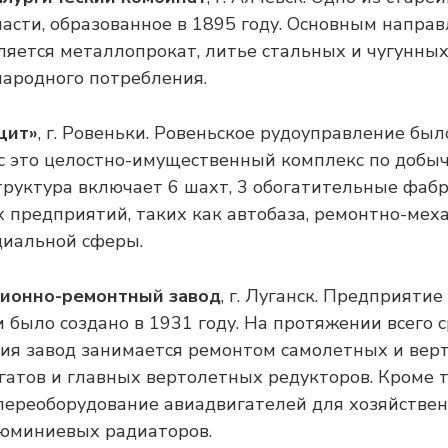
асти, образованное в 1895 году. Основным напра
ляется металлопрокат, литье стальных и чугунных
народного потребления.
цит»
, г. Ровеньки. Ровеньское рудоуправление был
ас это целостно-имущественный комплекс по добы
структура включает 6 шахт, 3 обогатительные фаб
 предприятий, таких как автобаза, ремонтно-мех
циальной сферы.
ционно-ремонтный завод
, г. Луганск. Предприяти
было создано в 1931 году. На протяжении всего 
ия завод занимается ремонтом самолетных и вер
гатов и главных вертолетных редукторов. Кроме т
переоборудование авиадвигателей для хозяйстве
люминиевых радиаторов.