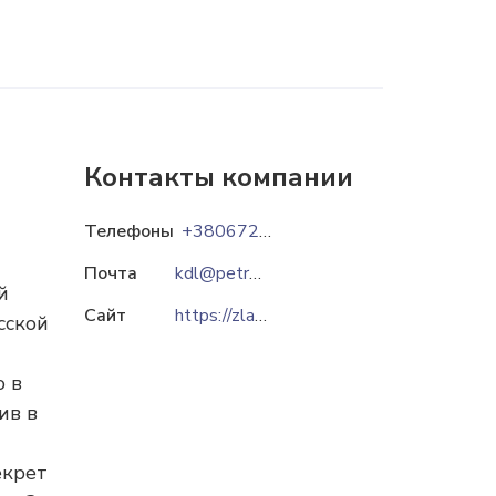
Контакты компании
Телефоны
+380672391425
Почта
kdl@petrus.ua
й
Сайт
https://zlatogor.in.ua
сской
о в
ив в
екрет