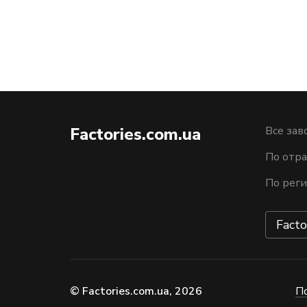
Factories.com.ua
Все зав
По отра
По рег
Facto
© Factories.com.ua, 2026
П