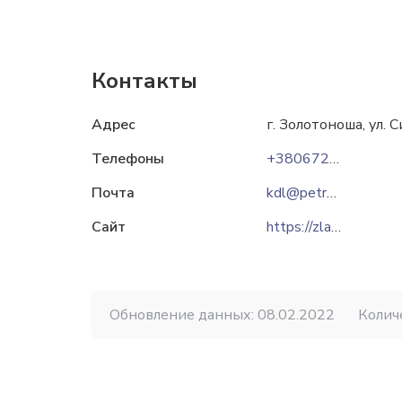
Контакты
Адрес
г. Золотоноша, ул. С
Телефоны
+380672391425
Почта
kdl@petrus.ua
Сайт
https://zlatogor.in.ua
Обновление данных: 08.02.2022
Колич