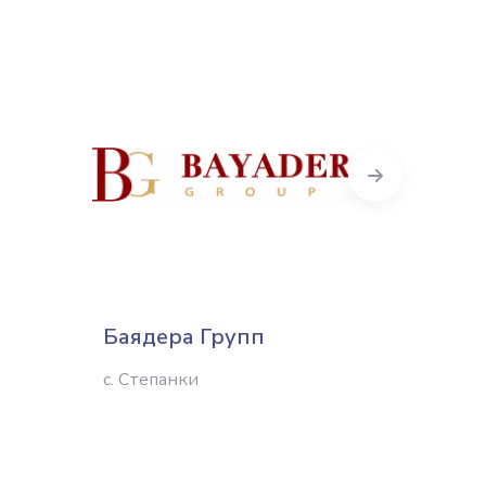
Next
Баядера Групп
Easter
Украи
с. Степанки
Киев