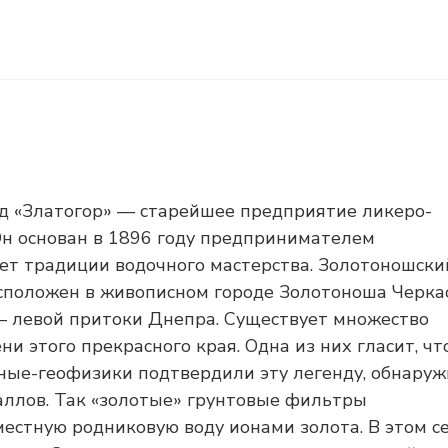
д «Златогор» — старейшее предприятие ликеро-
н основан в 1896 году предпринимателем
яет традиции водочного мастерства. Золотоношски
сположен в живописном городе Золотоноша Черка
— левой притоки Днепра. Существует множество
и этого прекрасного края. Одна из них гласит, чт
еные-геофизики подтвердили эту легенду, обнаруж
аллов. Так «золотые» грунтовые фильтры
стную родниковую воду ионами золота. В этом с