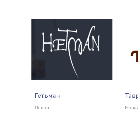
Гетьман
Тав
Львов
Нова