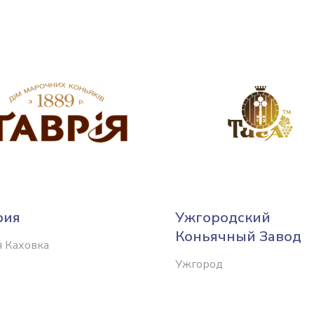
рия
Ужгородский
Коньячный Завод
я Каховка
Ужгород