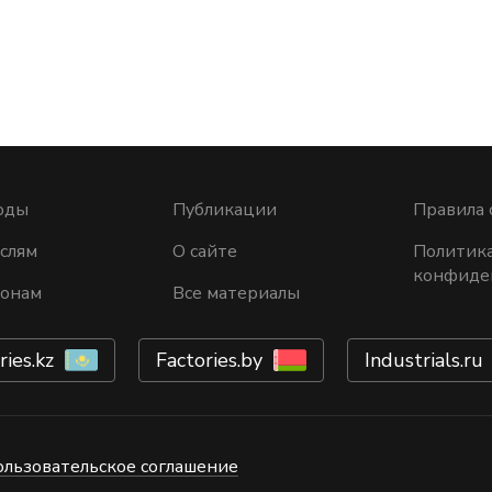
оды
Публикации
Правила 
слям
О сайте
Политик
конфиде
ионам
Все материалы
ries.kz
Factories.by
Industrials.ru
ользовательское соглашение