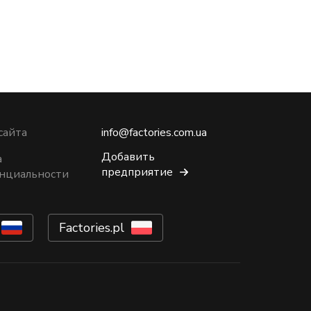
сайта
info@factories.com.ua
Добавить
а
предприятие
нциальности
Factories.pl