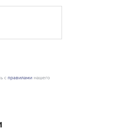
ь с
правилами
нашего
и