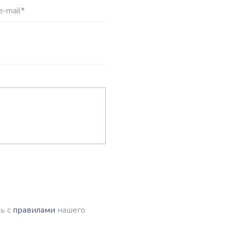
e-mail
*
ь с
правилами
нашего