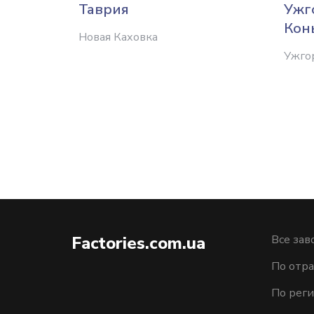
Таврия
Ужг
Кон
Новая Каховка
Ужго
Factories.com.ua
Все зав
По отра
По рег