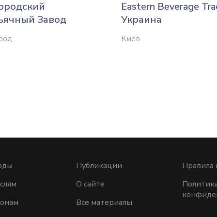
ородский
Eastern Beverage Tra
ьячный Завод
Украина
род
Киев
оды
Публикации
Правила 
слям
О сайте
Политик
конфиде
ионам
Все материалы