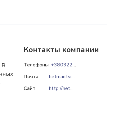
Контакты компании
Телефоны
+380322407505
 В
енных
Почта
hetman.lviv@gmail.com
ь
Сайт
http://hetman.ua