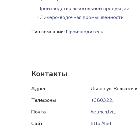
Производство алкогольной продукции
Ликеро-водочная промышленность
Тип компании:
Производитель
Контакты
Адрес
Львов ул. Волынска
Телефоны
+380322407505
Почта
hetman.lviv@gmail.com
Сайт
http://hetman.ua