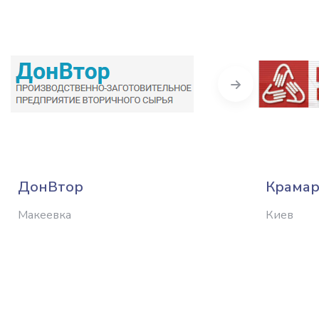
Next
ДонВтор
Крамар
Макеевка
Киев