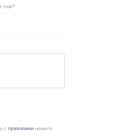
e-mail
*
ь с
правилами
нашего