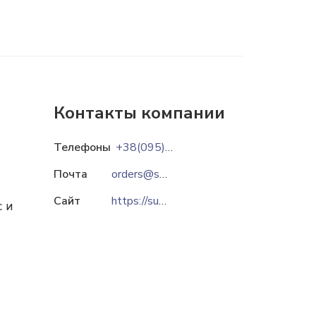
Контакты компании
Телефоны
+38(095)044-67-01
Почта
orders@sushka.com.ua
Сайт
https://sushka.com.ua
 и