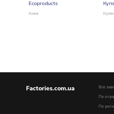
Ecoproducts
Куп
Киев
Купя
Factories.com.ua
Все зав
По отра
По рег