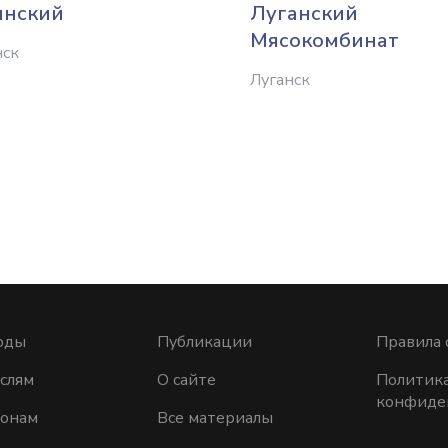
янский
Луганский
Мясокомбинат
нск
Луганск
оды
Публикации
Правила 
слям
О сайте
Политик
конфиде
ионам
Все материалы