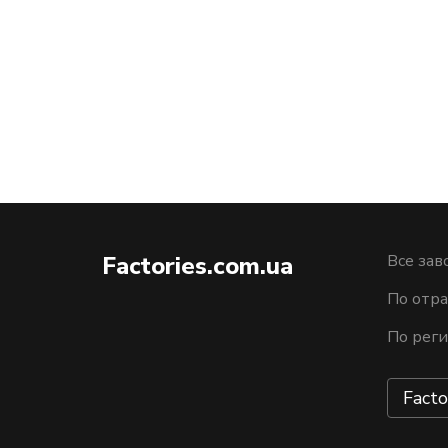
Factories.com.ua
Все зав
По отра
По рег
Facto