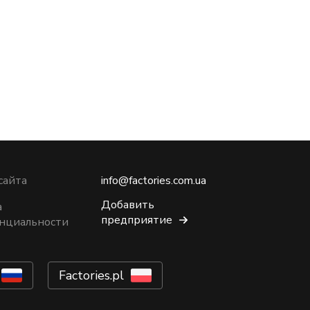
сайта
info@factories.com.ua
Добавить
а
предприятие
нциальности
Factories.pl