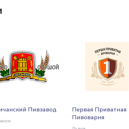
и
ичанский Пивзавод
Первая Приватная
Пивоварня
чанск
Львов