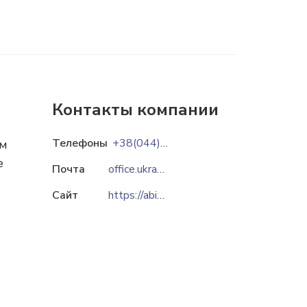
Контакты компании
Телефоны
+38(044)201-40-00
ым
е
Почта
office.ukraine@ab-inbev.com
Сайт
https://abinbevefes.com.ua