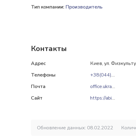
Тип компании:
Производитель
Контакты
Адрес
Киев, ул. Физкульт
Телефоны
+38(044)201-40-00
Почта
office.ukraine@ab-inbev.com
Сайт
https://abinbevefes.com.ua
Обновление данных: 08.02.2022
Колич