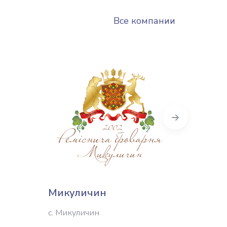
Все компании
Next
Микуличин
Луцк
с. Микуличин
Луцк