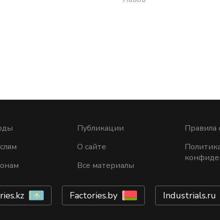
оды
Публикации
Правила 
слям
О сайте
Политик
конфиде
ионам
Все материалы
ries.kz
Factories.by
Industrials.ru