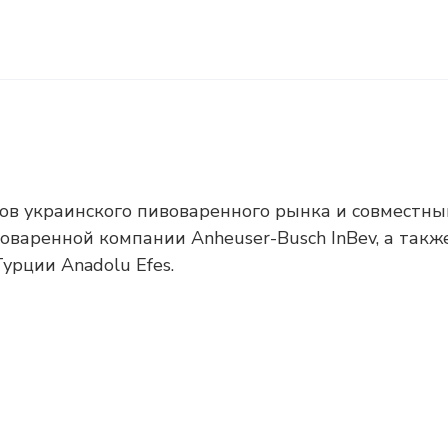
ров украинского пивоваренного рынка и совместн
варенной компании Anheuser-Busch InBev, а такж
рции Anadolu Efes.