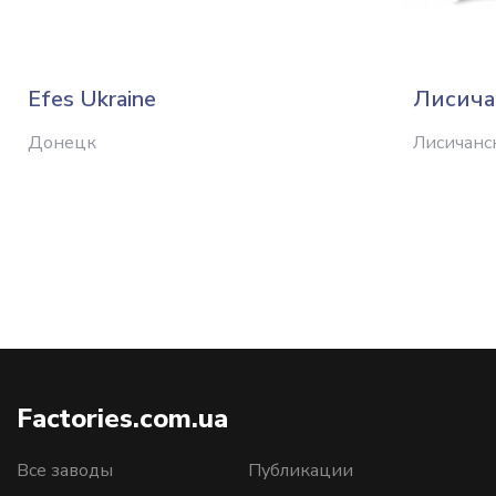
Efes Ukraine
Лисича
Донецк
Лисичанс
Factories.com.ua
Все заводы
Публикации