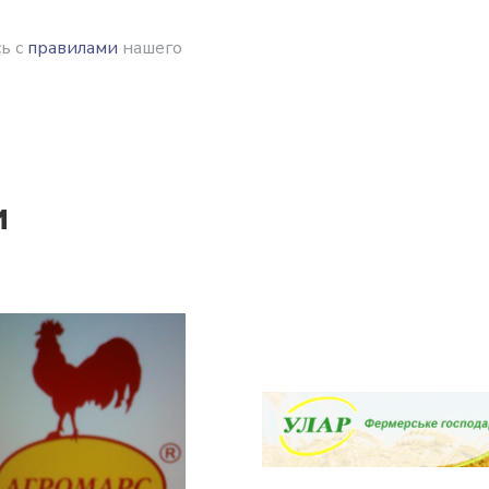
ь с
правилами
нашего
и