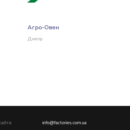
Агро-Овен
Птиц
Днеп
Днепр
Запоро
сайта
info@factories.com.ua