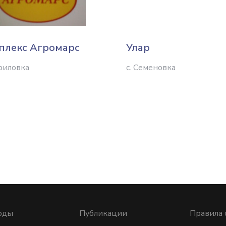
плекс Агромарс
Улар
вриловка
с. Семеновка
оды
Публикации
Правила 