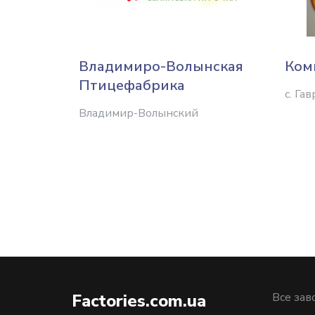
Владимиро-Волынская
Ком
Птицефабрика
с. Га
Владимир-Волынский
Factories.com.ua
Все зав