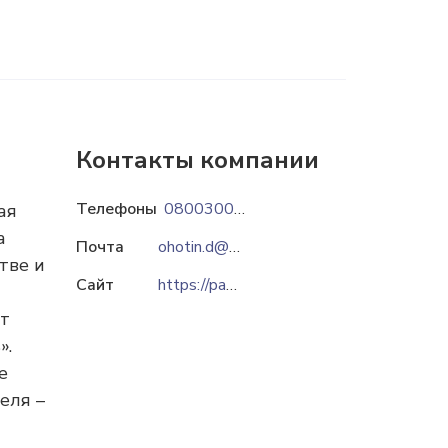
Контакты компании
Телефоны
0800300305
ая
а
Почта
ohotin.d@pankurchak.com.ua
тве и
Сайт
https://pankurchak.ua
ет
».
е
еля –