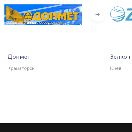
Next
Донмет
Зелко 
Краматорск
Киев