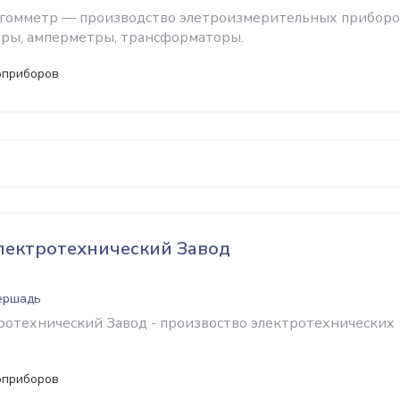
егомметр — производство элетроизмерительных приборо
ры, амперметры, трансформаторы.
оприборов
лектротехнический Завод
Бершадь
отехнический Завод - произвоство электротехнических
оприборов