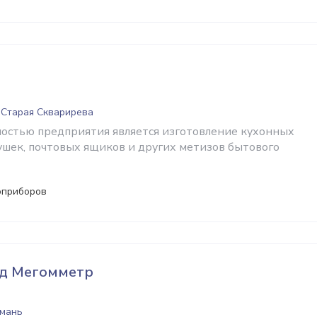
. Старая Скварирева
остью предприятия является изготовление кухонных
ушек, почтовых ящиков и других метизов бытового
оприборов
од Мегомметр
Умань