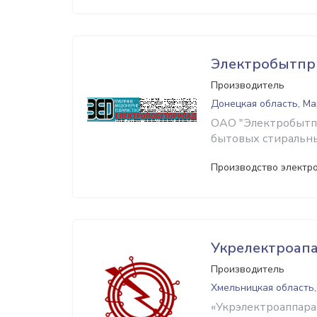
Электробытпр
Производитель
Донецкая область, М
ОАО "Электробытпр
бытовых стиральн
Производство электр
Укрелектроап
Производитель
Хмельницкая область
«Укрэлектроаппара