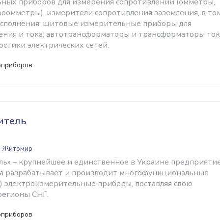
ных приборов для измерения сопротивлений (омметры,
оомметры), измерители сопротивления заземления, в то
исполнения; щитовые измерительные приборы для
ния и тока; автотрансформаторы и трансформаторы ток
остики электрических сетей.
оприборов
итель
, Житомир
ь» – крупнейшее и единственное в Украине предприятие
да разрабатывает и производит многофункциональные
 электроизмерительные приборы, поставляя свою
регионы СНГ.
оприборов