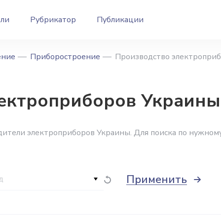
ели
Рубрикатор
Публикации
ение
Приборостроение
Производство электропри
ектроприборов Украины
дители электроприборов Украины. Для поиска по нужном
Применить
д