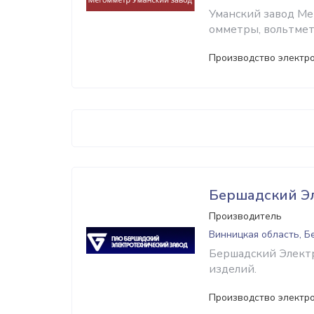
Уманский завод М
омметры, вольтмет
Производство электр
Бершадский Э
Производитель
Винницкая область, 
Бершадский Электр
изделий.
Производство электр