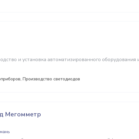
водство и установка автоматизированного оборудования 
оприборов, Производство светодиодов
од Мегомметр
Умань