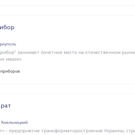
ибор
ариуполь
ибор" занимает почетное место на отечественном рынк
ых машин.
оприборов
арат
, Хмельницкий
т» - предприятие трансформаторостроения Украины, стр