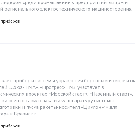
 – лидером среди промышленных предприятий, лицом и
й регионального электротехнического машиностроения.
оприборов
скает приборы системы управления бортовым комплексо
лей «Союз-ТМА», «Прогресс-ТМ», участвует в
мических проектах «Морской старт», «Наземный старт»,
овило и поставило заказчику аппаратуру системы
дготовки и пуска ракеты-носителя «Циклон-4» для
ара в Бразилии.
оприборов