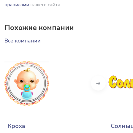
правилами
нашего сайта
Похожие компании
Все компании
Next
Кроха
Солны