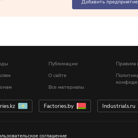
Добавить предприятие
оды
Публикации
Правила 
слям
О сайте
Политик
конфиде
ионам
Все материалы
ries.kz
Factories.by
Industrials.ru
ользовательское соглашение