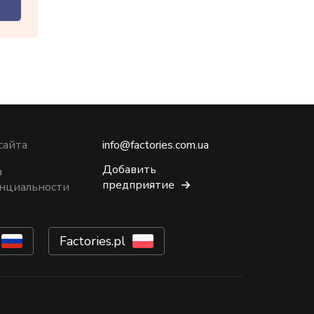
сайта
info@factories.com.ua
Добавить
а
предприятие
нциальности
Factories.pl