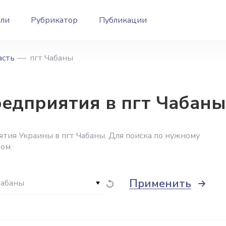
ели
Рубрикатор
Публикации
асть
пгт Чабаны
дприятия в пгт Чабаны
тия Украины в пгт Чабаны. Для поиска по нужному
ом.
Применить
Чабаны