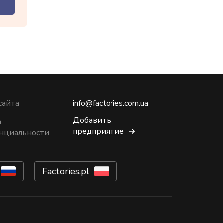
сайта
info@factories.com.ua
Добавить
а
предприятие
нциальности
Factories.pl