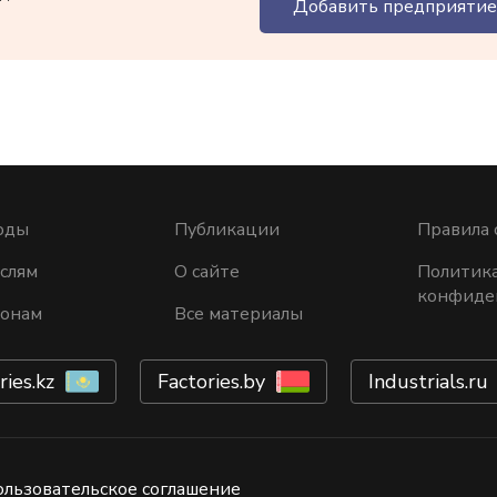
Добавить предприятие
оды
Публикации
Правила 
слям
О сайте
Политик
конфиде
ионам
Все материалы
ries.kz
Factories.by
Industrials.ru
ользовательское соглашение