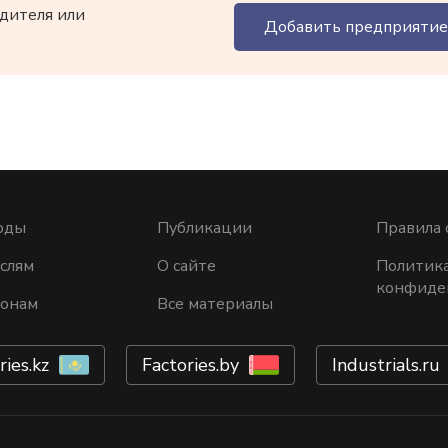
дителя или
Добавить предприятие
оды
Публикации
Правила 
слям
О сайте
Политик
конфиде
ионам
Все материалы
ries.kz
Factories.by
Industrials.ru