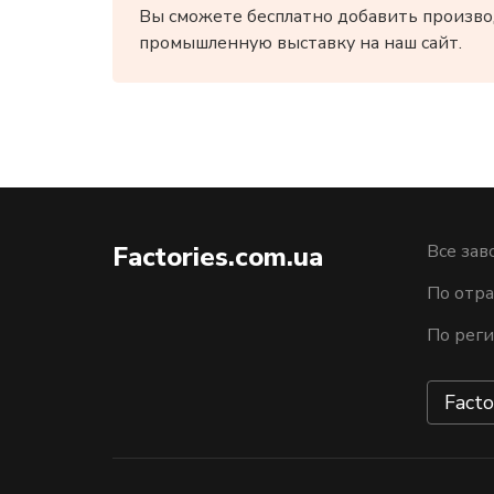
Вы сможете бесплатно добавить произво
промышленную выставку на наш сайт.
Factories.com.ua
Все зав
По отра
По рег
Facto