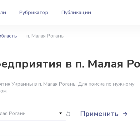
ели
Рубрикатор
Публикации
область
п. Малая Рогань
дприятия в п. Малая Ро
ия Украины в п. Малая Рогань. Для поиска по нужному
ом.
Применить
алая Рогань