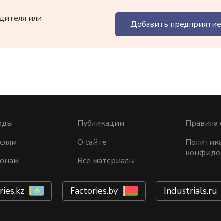
дителя или
Добавить предприятие
оды
Публикации
Правила 
слям
О сайте
Политик
конфиде
ионам
Все материалы
ries.kz
Factories.by
Industrials.ru