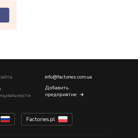
сайта
info@factories.com.ua
Добавить
а
предприятие
нциальности
Factories.pl