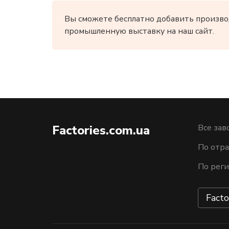
Вы сможете бесплатно добавить произво
промышленную выставку на наш сайт.
Factories.com.ua
Все зав
По отра
По рег
Facto