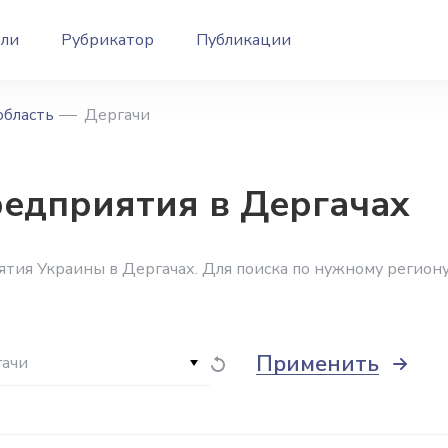
ели
Рубрикатор
Публикации
область
Дергачи
дприятия в Дергачах
тия Украины в Дергачах. Для поиска по нужному регион
Применить
ачи