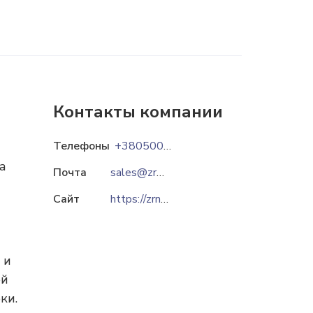
Контакты компании
Телефоны
+380500194319
а
Почта
sales@zrn.com.ua
Сайт
https://zrn.com.ua
 и
ей
ки.