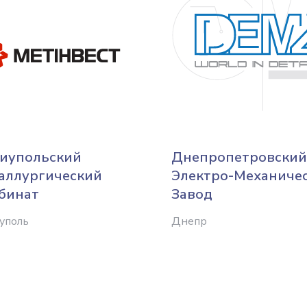
иупольский
Днепропетровский
аллургический
Электро-Механиче
бинат
Завод
уполь
Днепр