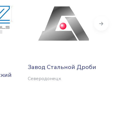
Next
Завод Стальной Дроби
Элек
ский
Северодонецк
Харько