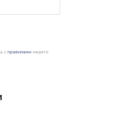
ь с
правилами
нашего
и