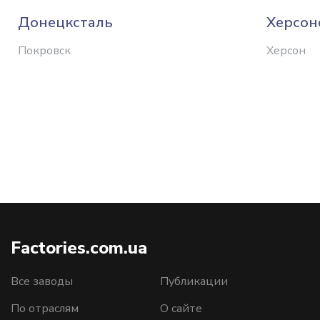
Донецксталь
Херсон
Покровск
Херсон
Factories.com.ua
Все заводы
Публикации
По отраслям
О сайте