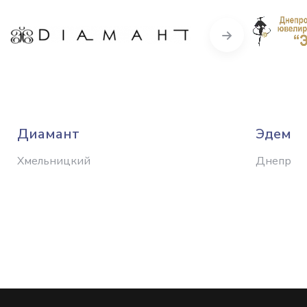
Next
Диамант
Эдем
Хмельницкий
Днепр