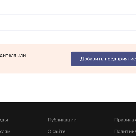
дителя или
Добавить предприятие
оды
Публикации
Правила 
слям
О сайте
Политик