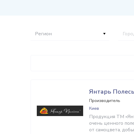
Регион
Горо
Янтарь Полес
Производитель
Киев
Продукция ТМ «Янт
очень ценного пол
от самоцвета, доб