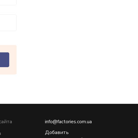
сайта
info@factories.com.ua
Добавить
а