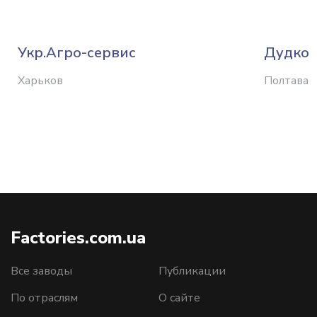
Укр.Агро-сервис
Дудко
Харьков
Полтава
Factories.com.ua
Все заводы
Публикации
По отраслям
О сайте