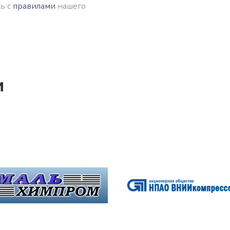
ь с
правилами
нашего
и