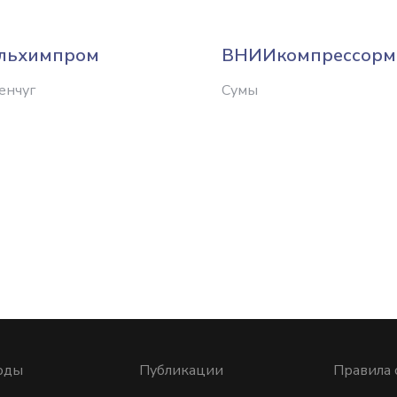
льхимпром
ВНИИкомпрессор
енчуг
Сумы
оды
Публикации
Правила 