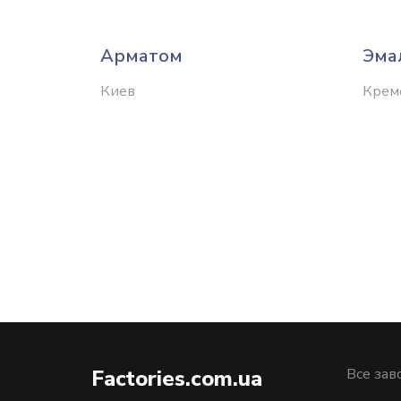
Арматом
Эма
Киев
Крем
Factories.com.ua
Все зав