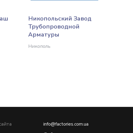
маш
Никопольский Завод
СТА
Трубопроводной
Харько
Арматуры
Никополь
сайта
info@factories.com.ua