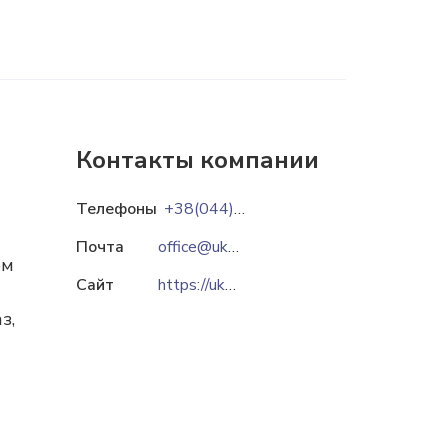
Контакты компании
Телефоны
+38(044)333-70-86
Почта
office@ukspar.ua
ом
Сайт
https://ukspar.ua
з,