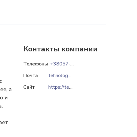
Контакты компании
Телефоны
+38057-733-34-32
Почта
tehnolog03@gmail.com
с
Сайт
https://tehnolog.com.ua
ее, а
о и
.
ает