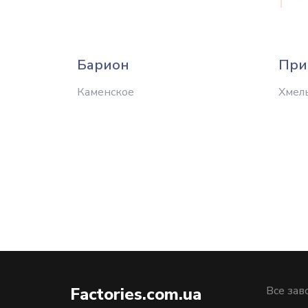
Барион
При
Каменское
Хмел
Factories.com.ua
Все зав