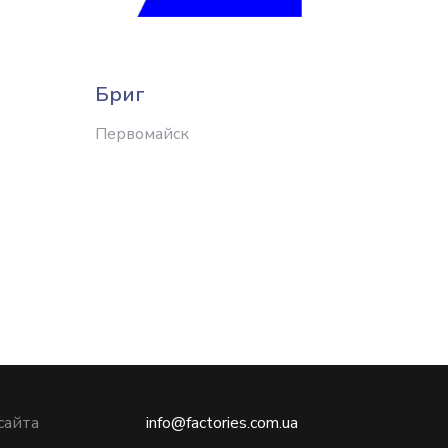
Бриг
Техм
Первомайск
Одесса
сайта
info@factories.com.ua