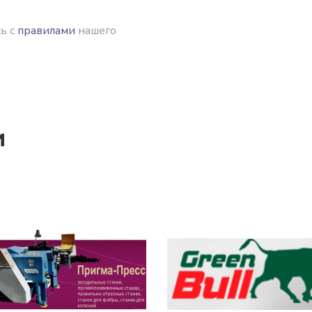
ь с
правилами
нашего
и