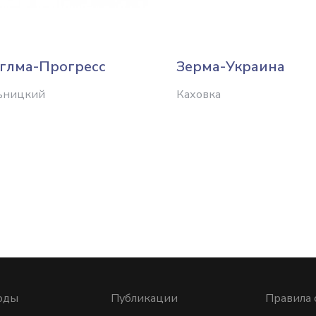
глма-Прогресс
Зерма-Украина
ьницкий
Каховка
оды
Публикации
Правила 