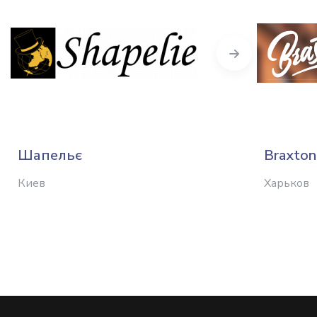
Next
Шапельє
Braxton
Киев
Харьков