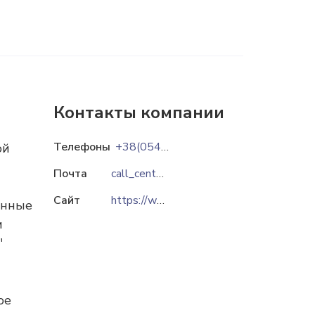
Контакты компании
Телефоны
+38(0542)659-659
ой
Почта
call_center@soe.com.ua
Сайт
https://www.soe.com.ua
енные
и
"
ое