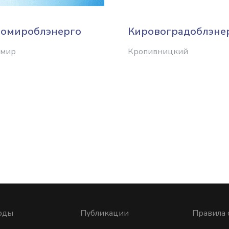
омироблэнерго
Кировоградоблэне
мир
Кропивницкий
оды
Публикации
Правила 