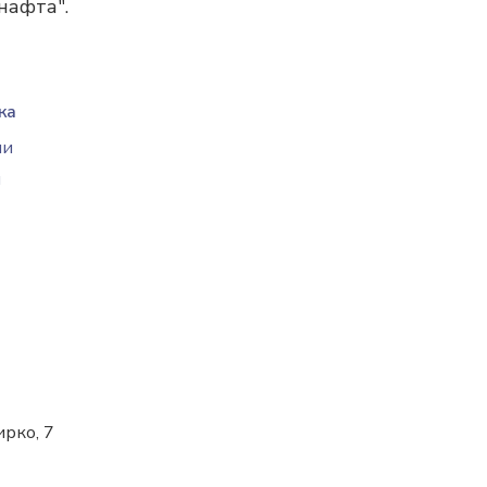
нафта".
ка
ии
м
ирко, 7