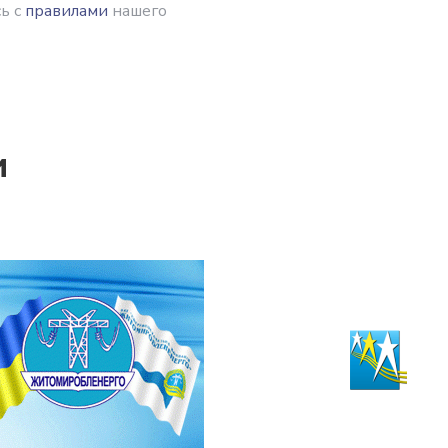
ь с
правилами
нашего
и