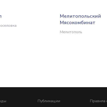
л
Мелитопольский
Мясокомбинат
воселовка
Мелитополь
оды
Публикации
Правила 