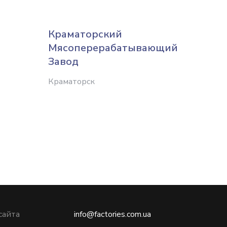
Краматорский
Украи
Мясоперерабатывающий
Конста
Завод
Краматорск
сайта
info@factories.com.ua