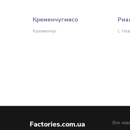
Кременчугмясо
Риа
Кременчуг
с. Но
Factories.com.ua
Все зав