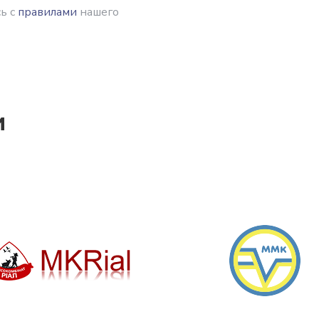
ь с
правилами
нашего
и