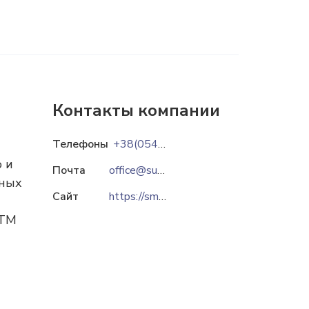
Контакты компании
Телефоны
+38(0542)658874
 и
Почта
office@sumymeat.com.ua
сных
Сайт
https://smc.co.ua
 ТМ
м