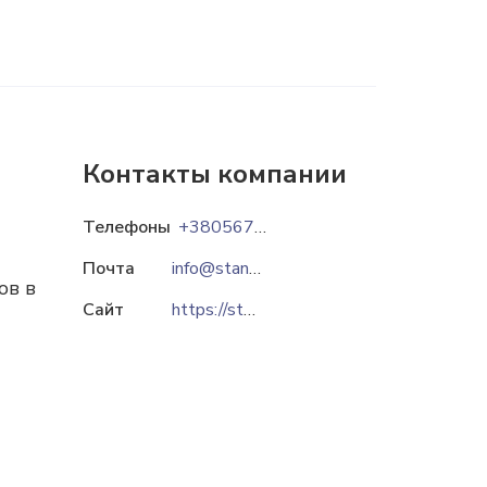
Контакты компании
Телефоны
+380567909001
Почта
info@standart-ua.com
ов в
Сайт
https://standart-ua.com