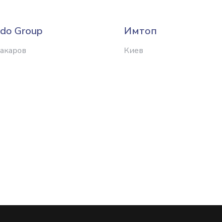
do Group
Имтоп
Макаров
Киев