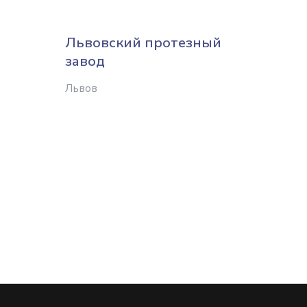
Львовский протезный
Орто
завод
Харько
Львов