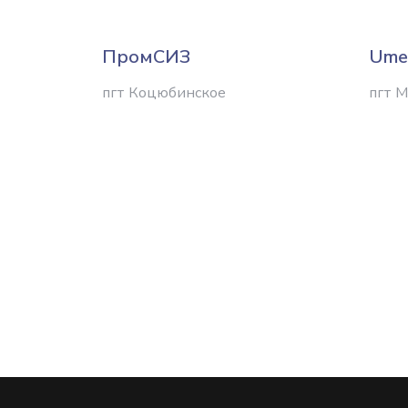
ПромСИЗ
Ume
пгт Коцюбинское
пгт 