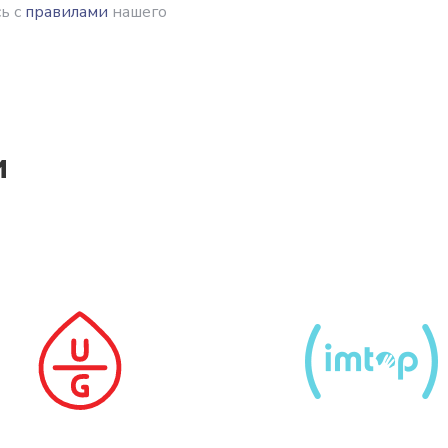
ь с
правилами
нашего
и