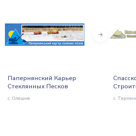
Next
Папернянский Карьер
Спасск
Стеклянных Песков
Строит
с. Олешня
с. Терпен