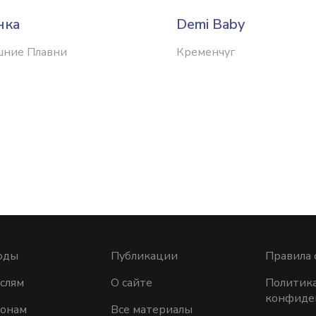
нка
Demi Baby
шние Плавни
Кременчуг
оды
Публикации
Правила 
слям
О сайте
Политик
конфиде
ионам
Все материалы