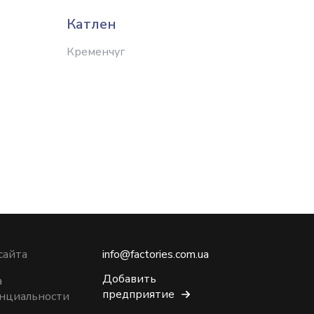
Катлен
Мегат
Кременчуг
Киев
сайта
info@factories.com.ua
Добавить
а
предприятие
нциальности