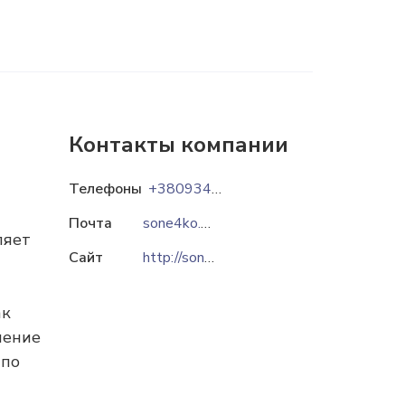
Контакты компании
Телефоны
+380934679256
Почта
sone4ko.pl.ua@gmail.com
ляет
Сайт
http://sone4ko.pl.ua
ак
нение
 по