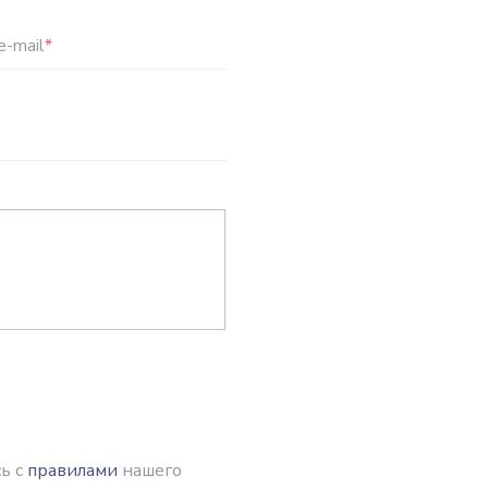
e-mail
*
ь с
правилами
нашего