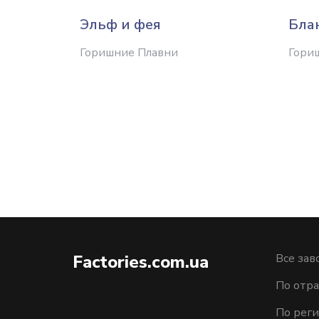
Эльф и фея
Бла
Горишние Плавни
Гори
Factories.com.ua
Все зав
По отра
По рег