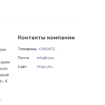
Контакты компании
Телефоны
+38(067)6210538
вую
Почта
info@rosa.kharkov.ua
ьзуем
Сайт
https://rosa.kharkov.ua
льно
орый
». К
у