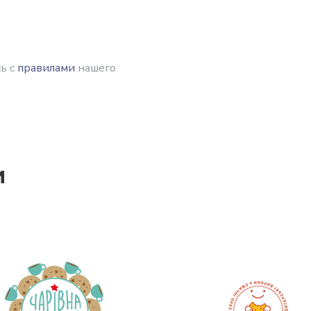
ь с
правилами
нашего
и