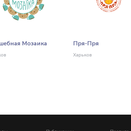
шебная Мозаика
Пря-Пря
ков
Харьков