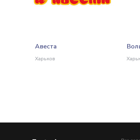
Авеста
Вол
Харьков
Харь