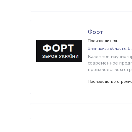
Форт
Производитель
Винницкая область, В
Казенное научно-
современное пред
производством стр
Производство стрелк