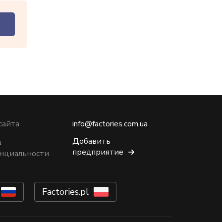
сайта
info@factories.com.ua
Добавить
а
предприятие
нциальности
Factories.pl