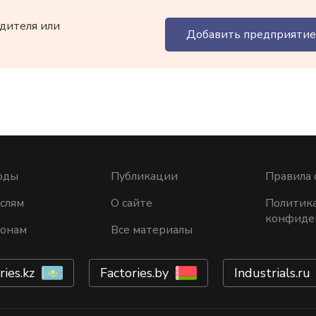
дителя или
Добавить предприятие
оды
Публикации
Правила 
слям
О сайте
Политик
конфиде
ионам
Все материалы
ries.kz
Factories.by
Industrials.ru