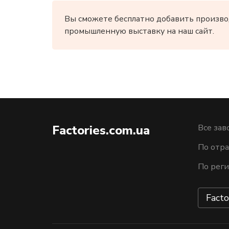
Вы сможете бесплатно добавить произво
промышленную выставку на наш сайт.
Factories.com.ua
Все зав
По отра
По рег
Facto