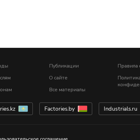
оды
Публикации
Правила 
слям
О сайте
Политик
конфиде
ионам
Все материалы
ries.kz
Factories.by
Industrials.ru
ользовательское соглашение