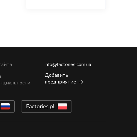
сайта
info@factories.com.ua
Добавить
а
предприятие
нциальности
Factories.pl