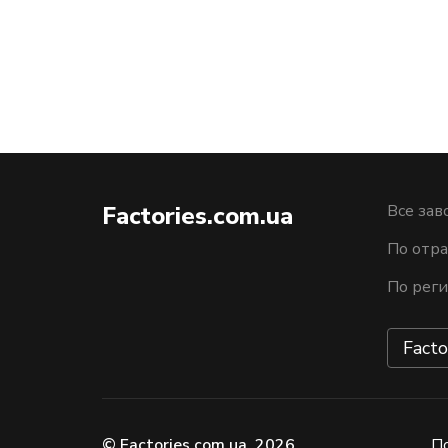
Factories.com.ua
Все зав
По отра
По рег
Facto
© Factories.com.ua, 2026
П