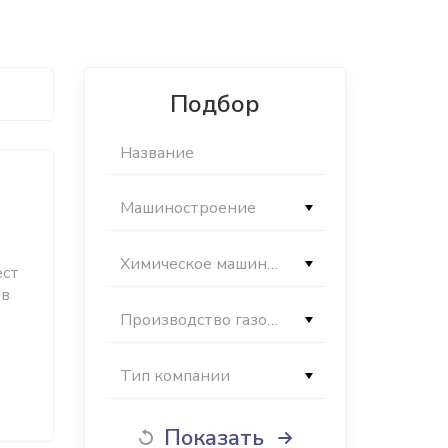
Подбор
Машиностроение
Химическое машиностроение
ест
ов
Производство газоочистного и пылеулавливающего оборудования
Тип компании
Показать