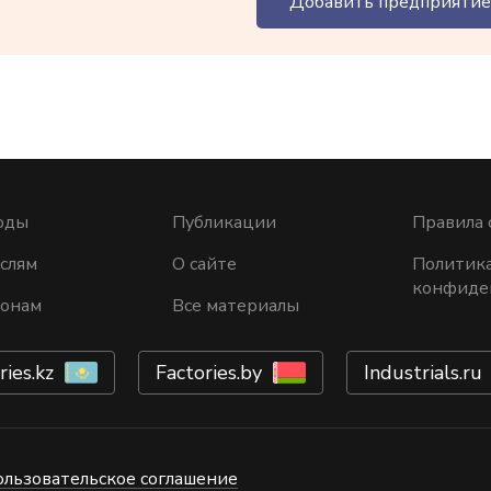
Добавить предприятие
оды
Публикации
Правила 
слям
О сайте
Политик
конфиде
ионам
Все материалы
ries.kz
Factories.by
Industrials.ru
ользовательское соглашение