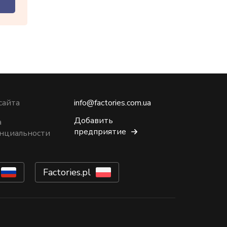
сайта
info@factories.com.ua
Добавить
а
предприятие
нциальности
Factories.pl