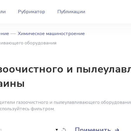
ели
Рубрикатор
Публикации
ение
Химическое машиностроение
вливающего оборудования
зоочистного и пылеула
аины
дители газоочистного и пылеулавливающего оборудовани
оспользуйтесь фильтром.
Применить
д