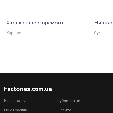
Харьковэнергоремонт
Никма
Харьков
Сумы
Factories.com.ua
Все заводы
Публикации
По отраслям
О сайте