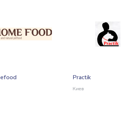
efood
Practik
Киев