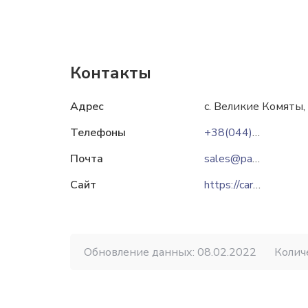
Контакты
Адрес
с. Великие Комяты, 
Телефоны
+38(044)344-59-63
Почта
sales@pankot.com.ua
Сайт
https://carpathianpetfood.com
Обновление данных: 08.02.2022
Колич