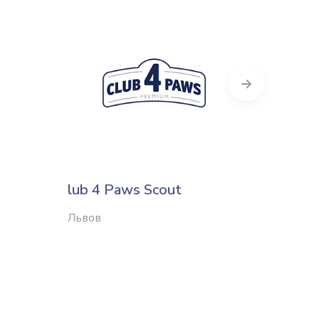
Next
lub 4 Paws Scout
Симпл
Львов
Киев