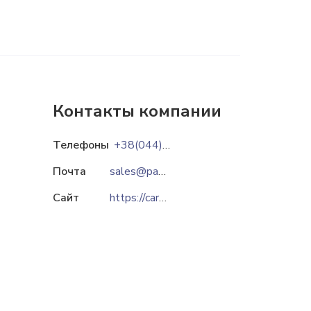
Контакты компании
Телефоны
+38(044)344-59-63
Почта
sales@pankot.com.ua
Сайт
https://carpathianpetfood.com