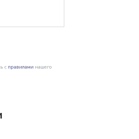
ь с
правилами
нашего
и