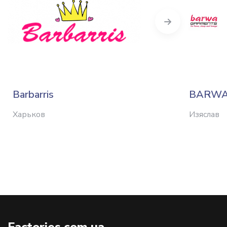
Next
Barbarris
BARWA 
Харьков
Изяслав