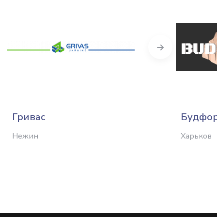
Next
Гривас
Будфо
Нежин
Харьков