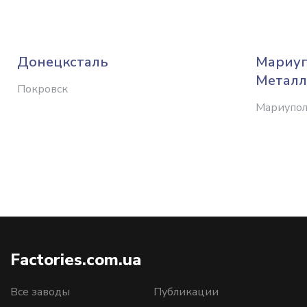
Донецксталь
Мариуп
Металл
Покровск
Мариупо
Factories.com.ua
Все заводы
Публикации